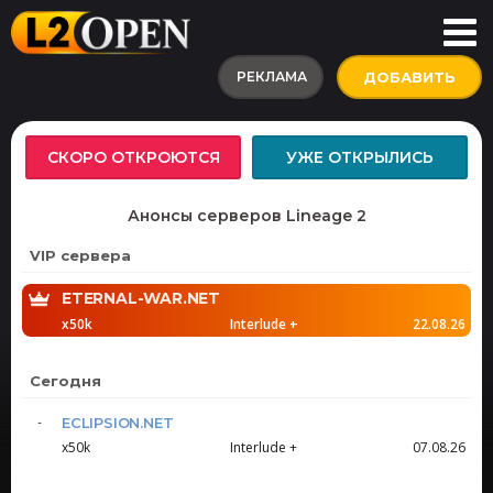
РЕКЛАМА
ДОБАВИТЬ
СКОРО ОТКРОЮТСЯ
УЖЕ ОТКРЫЛИСЬ
Анонсы серверов Lineage 2
VIP сервера
ETERNAL-WAR.NET
x50k
Interlude +
22.08.26
Сегодня
ECLIPSION.NET
x50k
Interlude +
07.08.26