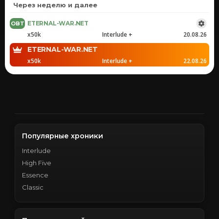
Через неделю и далее
ETERNAL-WAR.NET
x50k
Interlude +
20.08.26
ETERNAL-WAR.NET
x50k
Interlude +
22.08.26
Популярные хроники
Interlude
High Five
Essence
Classic