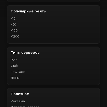
Популярные рейты
x10
x50
x100
x1200
Типы серверов
PvP
Craft
Low Rate
Допы
Полезное
Реклама