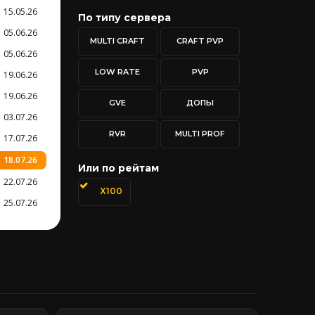
15.05.26
По типу сервера
05.06.26
MULTI CRAFT
CRAFT PVP
05.06.26
LOW RATE
PVP
19.06.26
19.06.26
GVE
ДОПЫ
03.07.26
RVR
MULTI PROF
17.07.26
18.07.26
Или по рейтам
22.07.26
X100
25.07.26