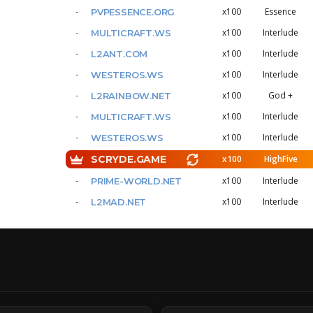
x100
Essence
PVPESSENCE.ORG
x100
Interlude
MULTICRAFT.WS
x100
Interlude
L2ANT.COM
x100
Interlude
WESTEROS.WS
x100
God +
L2RAINBOW.NET
x100
Interlude
MULTICRAFT.WS
x100
Interlude
WESTEROS.WS
SCRYDE.GAME
x100
HighFive
x100
Interlude
PRIME-WORLD.NET
x100
Interlude
L2MAD.NET