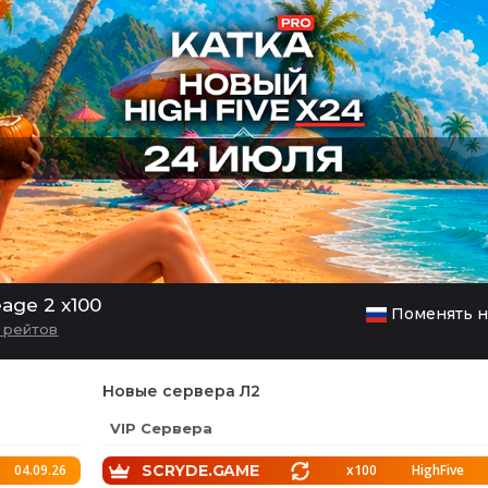
age 2 x100
Поменять н
и рейтов
Новые сервера Л2
VIP Сервера
04.09.26
SCRYDE.GAME
x100
HighFive