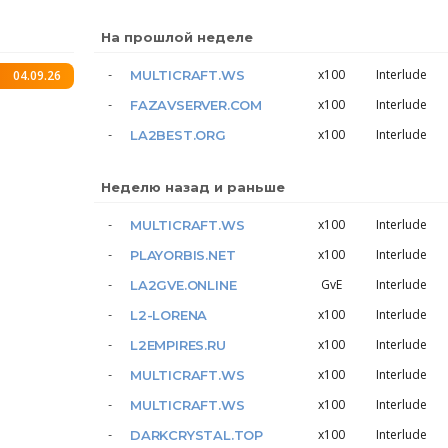
На прошлой неделе
x100
Interlude
04.09.26
MULTICRAFT.WS
x100
Interlude
FAZAVSERVER.COM
x100
Interlude
LA2BEST.ORG
Неделю назад и раньше
x100
Interlude
MULTICRAFT.WS
x100
Interlude
PLAYORBIS.NET
GvE
Interlude
LA2GVE.ONLINE
x100
Interlude
L2-LORENA
x100
Interlude
L2EMPIRES.RU
x100
Interlude
MULTICRAFT.WS
x100
Interlude
MULTICRAFT.WS
x100
Interlude
DARKCRYSTAL.TOP