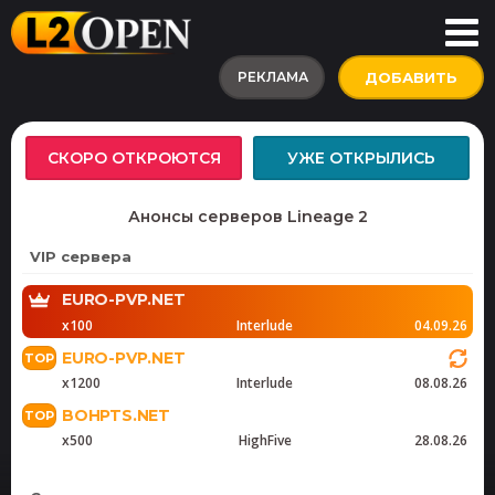
РЕКЛАМА
ДОБАВИТЬ
СКОРО ОТКРОЮТСЯ
УЖЕ ОТКРЫЛИСЬ
Анонсы серверов Lineage 2
VIP сервера
EURO-PVP.NET
x100
Interlude
04.09.26
EURO-PVP.NET
x1200
Interlude
08.08.26
BOHPTS.NET
x500
HighFive
28.08.26