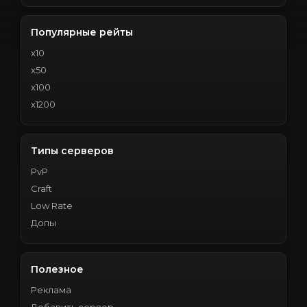
Популярные рейты
x10
x50
x100
x1200
Типы серверов
PvP
Craft
Low Rate
Допы
Полезное
Реклама