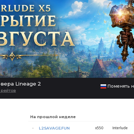
рвера Lineage 2
Поменять н
и рейтов
На прошлой неделе
x550
Interlude
L2SAVAGE.FUN