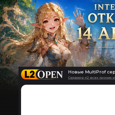
Новые MultiProf се
Сервера л2 всех хроник 