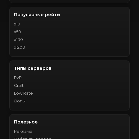
Популярные рейты
x10
x50
x100
x1200
Типы серверов
PvP
Craft
Low Rate
Допы
Полезное
Реклама