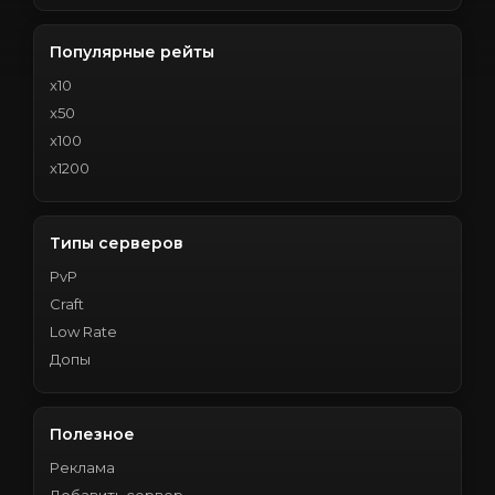
Популярные рейты
x10
x50
x100
x1200
Типы серверов
PvP
Craft
Low Rate
Допы
Полезное
Реклама