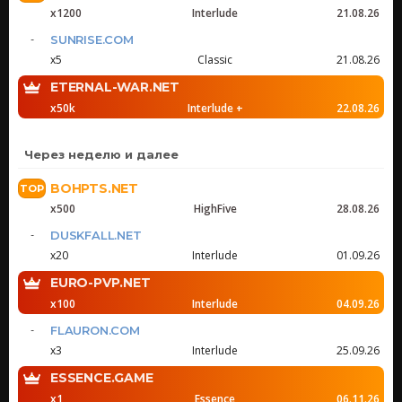
x1200
Interlude
21.08.26
SUNRISE.COM
x5
Classic
21.08.26
ETERNAL-WAR.NET
x50k
Interlude +
22.08.26
Через неделю и далее
BOHPTS.NET
x500
HighFive
28.08.26
DUSKFALL.NET
x20
Interlude
01.09.26
EURO-PVP.NET
x100
Interlude
04.09.26
FLAURON.COM
x3
Interlude
25.09.26
ESSENCE.GAME
x1
Essence
06.11.26