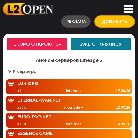
РЕКЛАМА
ДОБАВИТЬ
СКОРО ОТКРОЮТСЯ
УЖЕ ОТКРЫЛИСЬ
Анонсы серверов Lineage 2
VIP сервера
LU4.ORG
x1
Interlude
17.08.26
ETERNAL-WAR.NET
x50k
Interlude +
22.08.26
EURO-PVP.NET
x100
Interlude
04.09.26
ESSENCE.GAME