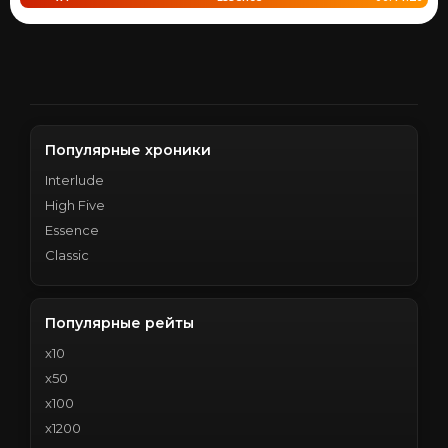
Популярные хроники
Interlude
High Five
Essence
Classic
Популярные рейты
x10
x50
x100
x1200