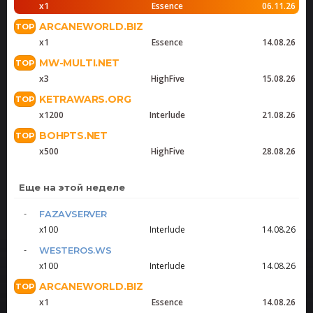
x1
Essence
06.11.26
ARCANEWORLD.BIZ
x1
Essence
14.08.26
MW-MULTI.NET
x3
HighFive
15.08.26
KETRAWARS.ORG
x1200
Interlude
21.08.26
BOHPTS.NET
x500
HighFive
28.08.26
Еще на этой неделе
FAZAVSERVER
x100
Interlude
14.08.26
WESTEROS.WS
x100
Interlude
14.08.26
ARCANEWORLD.BIZ
x1
Essence
14.08.26