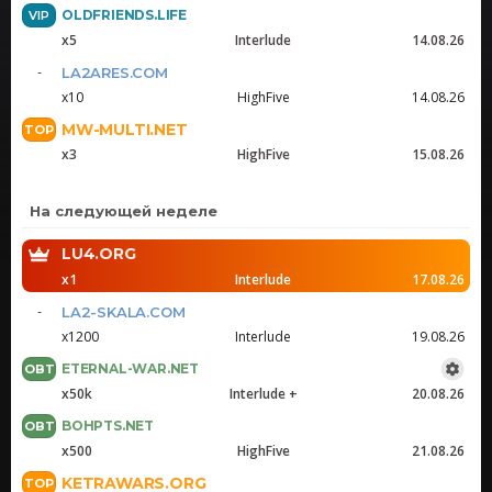
OLDFRIENDS.LIFE
x5
Interlude
14.08.26
LA2ARES.COM
x10
HighFive
14.08.26
MW-MULTI.NET
x3
HighFive
15.08.26
На следующей неделе
LU4.ORG
x1
Interlude
17.08.26
LA2-SKALA.COM
x1200
Interlude
19.08.26
ETERNAL-WAR.NET
x50k
Interlude +
20.08.26
BOHPTS.NET
x500
HighFive
21.08.26
KETRAWARS.ORG