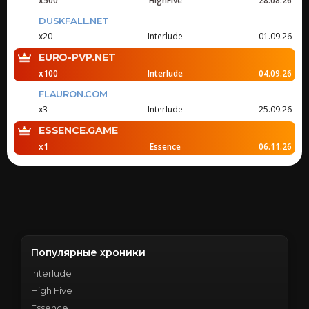
x500
HighFive
28.08.26
DUSKFALL.NET
x20
Interlude
01.09.26
EURO-PVP.NET
x100
Interlude
04.09.26
FLAURON.COM
x3
Interlude
25.09.26
ESSENCE.GAME
x1
Essence
06.11.26
Популярные хроники
Interlude
High Five
Essence