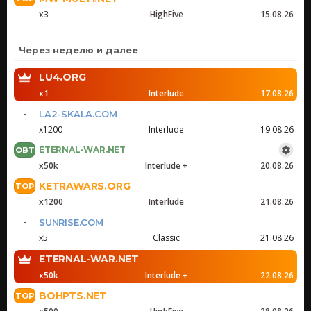
x3
HighFive
15.08.26
Через неделю и далее
LU4.ORG
x1
Interlude
17.08.26
LA2-SKALA.COM
x1200
Interlude
19.08.26
ETERNAL-WAR.NET
x50k
Interlude +
20.08.26
KETRAWARS.ORG
x1200
Interlude
21.08.26
SUNRISE.COM
x5
Classic
21.08.26
ETERNAL-WAR.NET
x50k
Interlude +
22.08.26
BOHPTS.NET