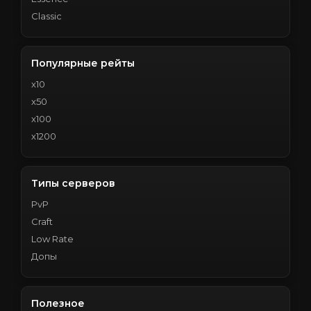
Classic
Популярные рейты
x10
x50
x100
x1200
Типы серверов
PvP
Craft
Low Rate
Допы
Полезное