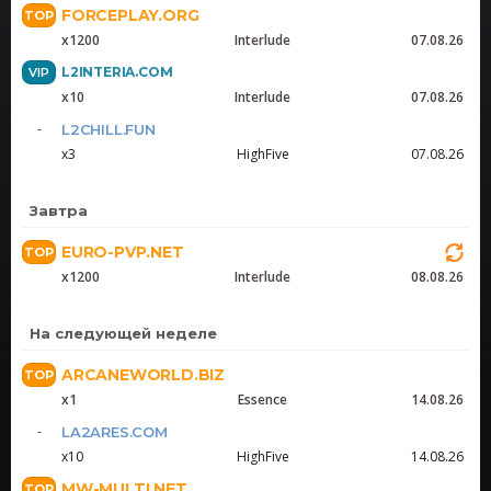
FORCEPLAY.ORG
x1200
Interlude
07.08.26
L2INTERIA.COM
x10
Interlude
07.08.26
L2CHILL.FUN
x3
HighFive
07.08.26
Завтра
EURO-PVP.NET
x1200
Interlude
08.08.26
На следующей неделе
ARCANEWORLD.BIZ
x1
Essence
14.08.26
LA2ARES.COM
x10
HighFive
14.08.26
MW-MULTI.NET