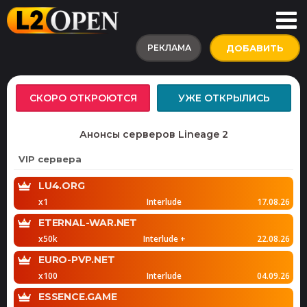
РЕКЛАМА
ДОБАВИТЬ
СКОРО ОТКРОЮТСЯ
УЖЕ ОТКРЫЛИСЬ
Анонсы серверов Lineage 2
VIP сервера
LU4.ORG
x1
Interlude
17.08.26
ETERNAL-WAR.NET
x50k
Interlude +
22.08.26
EURO-PVP.NET
x100
Interlude
04.09.26
ESSENCE.GAME