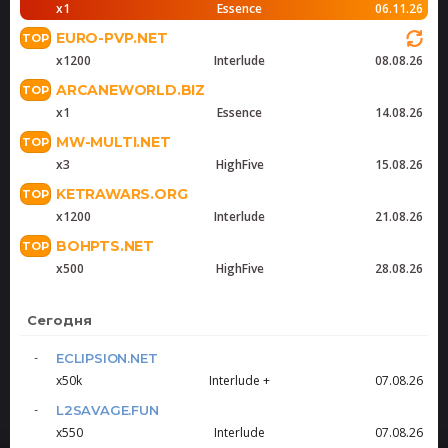
x1
Essence
06.11.26
EURO-PVP.NET
x1200
Interlude
08.08.26
ARCANEWORLD.BIZ
x1
Essence
14.08.26
MW-MULTI.NET
x3
HighFive
15.08.26
KETRAWARS.ORG
x1200
Interlude
21.08.26
BOHPTS.NET
x500
HighFive
28.08.26
Сегодня
ECLIPSION.NET
x50k
Interlude +
07.08.26
L2SAVAGE.FUN
x550
Interlude
07.08.26