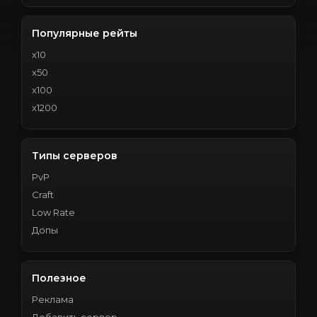
Популярные рейты
x10
x50
x100
x1200
Типы серверов
PvP
Craft
Low Rate
Допы
Полезное
Реклама