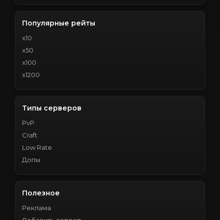
Популярные рейты
x10
x50
x100
x1200
Типы серверов
PvP
Craft
Low Rate
Допы
Полезное
Реклама