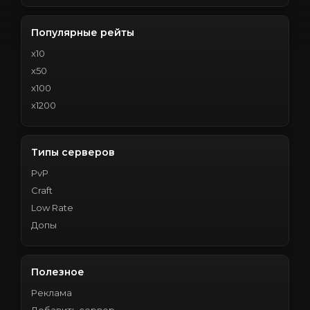
Популярные рейты
x10
x50
x100
x1200
Типы серверов
PvP
Craft
Low Rate
Допы
Полезное
Реклама