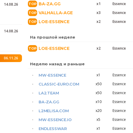
BA-ZA.GG
x1
Essence
14.08.26
VALHALLA-AGE
x3
Essence
LOE-ESSENCE
x2
Essence
14.08.26
На прошлой неделе
LOE-ESSENCE
x2
Essence
06.11.26
Неделю назад и раньше
x1
Essence
MW-ESSENCE
x50
Essence
CLASSIC-EURO.COM
x50
Essence
LA2.TEAM
x10
Essence
BA-ZA.GG
x20
Essence
L2MELISA.COM
x5
Essence
MW-ESSENCE.IO
x1
Essence
ENDLESSWAR