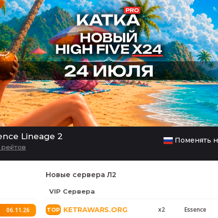
nce Lineage 2
Поменять н
и рейтов
Новые сервера Л2
VIP Сервера
KETRAWARS.ORG
x2
Essence
06.11.26