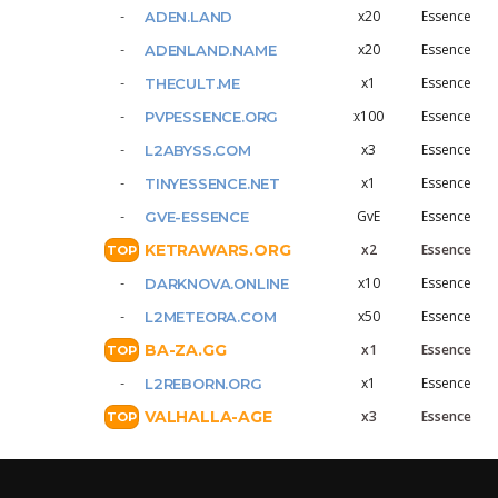
x20
Essence
ADEN.LAND
x20
Essence
ADENLAND.NAME
x1
Essence
THECULT.ME
x100
Essence
PVPESSENCE.ORG
x3
Essence
L2ABYSS.COM
x1
Essence
TINYESSENCE.NET
GvE
Essence
GVE-ESSENCE
KETRAWARS.ORG
x2
Essence
x10
Essence
DARKNOVA.ONLINE
x50
Essence
L2METEORA.COM
BA-ZA.GG
x1
Essence
x1
Essence
L2REBORN.ORG
VALHALLA-AGE
x3
Essence