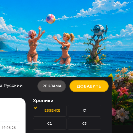
а Русский
РЕКЛАМА
ДОБАВИТЬ
Хроники
ESSENCE
C1
C2
C3
19.06.26