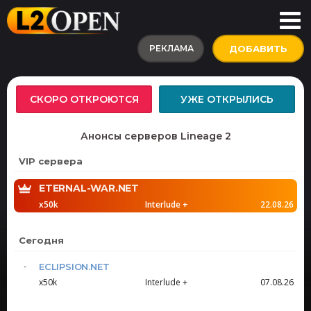
РЕКЛАМА
ДОБАВИТЬ
СКОРО ОТКРОЮТСЯ
УЖЕ ОТКРЫЛИСЬ
Анонсы серверов Lineage 2
VIP сервера
ETERNAL-WAR.NET
x50k
Interlude +
22.08.26
Сегодня
ECLIPSION.NET
x50k
Interlude +
07.08.26