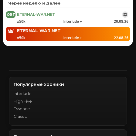
Через неделю и далее
ETERNAL-WAR.NET
x50k
Interlude +
20.08.26
ETERNAL-WAR.NET
x50k
Interlude +
22.08.26
Популярные хроники
Interlude
High Five
Essence
Classic