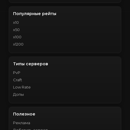
Популярные рейты
x10
x50
x100
x1200
Типы серверов
PvP
Craft
Low Rate
Допы
Полезное
Реклама